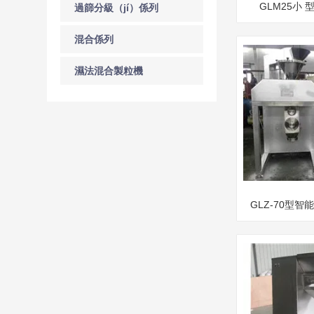
GLM25小
過篩分級（jí）係列
混合係列
濕法混合製粒機
GLZ-70型
廠