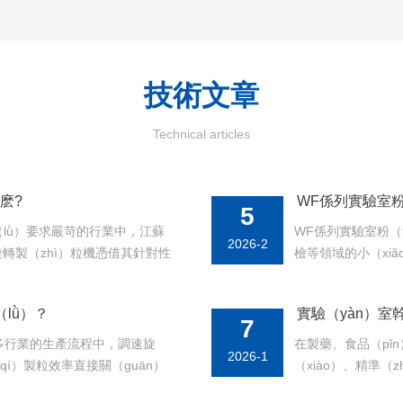
廠家
技術
文章
Technical articles
麽?
WF係列實驗室粉
5
lǜ）要求嚴苛的行業中，江蘇
WF係列實驗室粉（
2026-2
調速旋轉製（zhì）粒機憑借其針對性
檢等領域的小（xi
升生產效能、保障產品品質的關
脂、細胞組織、飼（s
hān）性熱敏物料（liào）製
物質的潔淨粉碎，通
lǜ）？
實驗（yàn）室
汙染、可重複的粒度
7
）多行業的生產流程中，調速旋
在製藥、食品（pǐ
2026-1
qí）製粒效率直接關（guān）
（xiào）、精準
顯著躍升，需從設備調試、物料
製粒機作為一種先進