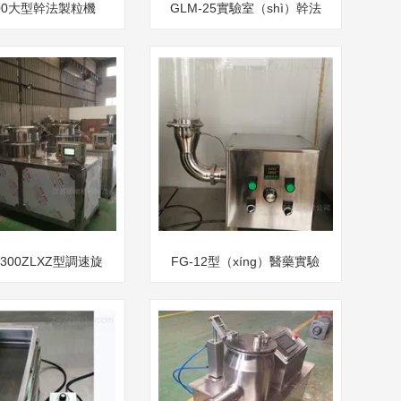
300大型幹法製粒機
GLM-25實驗室（shì）幹法
製粒機（jī）
C300ZLXZ型調速旋
FG-12型（xíng）醫藥實驗
轉製粒機
室沸騰幹燥機