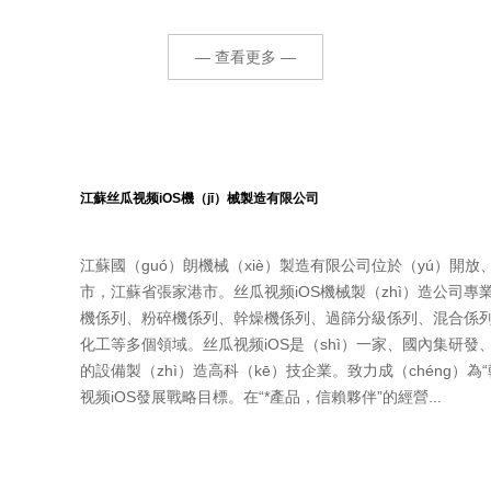
化等多方麵協同發力。一、精
廣泛適用性，已成
：調速（sù）旋轉（zhuǎn）製
驗室幹法（fǎ）製粒
— 查看更多 —
江蘇丝瓜视频iOS機（jī）械製造有限公司
江蘇國（guó）朗機械（xiè）製造有限公司位於（yú）開
市，江蘇省張家港市。丝瓜视频iOS機械製（zhì）造公司
機係列、粉碎機係列、幹燥機係列、過篩分級係列、混合係列等（
化工等多個領域。丝瓜视频iOS是（shì）一家、國內集研發、
的設備製（zhì）造高科（kē）技企業。致力成（chéng）為
视频iOS發展戰略目標。在“*產品，信賴夥伴”的經營...