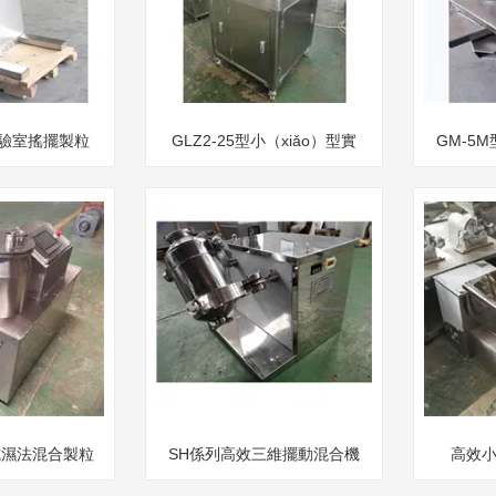
型實驗室搖擺製粒
GLZ2-25型小（xiǎo）型實
GM-5M
廠家
驗生（shēng）產用幹法製
（yàn
粒機
臥式濕法混合製粒
SH係列高效三維擺動混合機
高效小