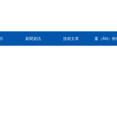
示
新聞資訊
技術文章
案（ÀN）例
（SHÌ）