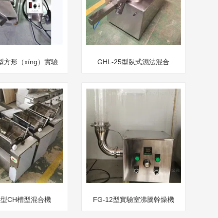
型方形（xíng）實驗
GHL-25型臥式濕法混合
）室迷你（nǐ）振動篩
（hé）製粒機
（shāi）
型CH槽型混合機
FG-12型實驗室沸騰幹燥機