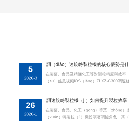
機
調（diào）速旋轉製粒機的核心優勢是什
5
在製藥、食品及精細化工等對製粒精度與效率（
2026-3
（sū）丝瓜视频iOS（lǎng）ZLXZ-C300
的技術設計與人性化的功能配置，成為企業提
（guān）鍵裝備。一、溫控係統升級，攻克粘（z
調速旋轉製粒機（jī）如何提升製粒效率（
粒難題對於粘性和熱（rè）...
26
在製藥、食品、化工（gōng）等眾（zhòng
2026-1
（xuán）轉製粒（lì）機扮演著關鍵角色，其（
聯到產能與效益。要實現（xiàn）製粒效率的