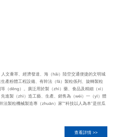
為實驗室顆粒劑製備的核（hé）心工具。本文將深入探討實
機的工（gōng）作（zuò）原理，並詳細...
放、人文薈萃、經濟發達、海（hǎi）陸空交通便捷的文明城
專業生產粉體工程設備、有幹法（fǎ）製粒係列、旋轉製粒
děng）。廣泛用於製（zhì）藥、食品及精細（xì）
先進製（zhì）造工藝、生產、銷售為（wéi）一（yī）體
“幹法製粒機械製造專（zhuān）家”“科技以人為本”是丝瓜
查看詳情 >>