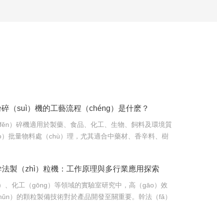
碎（suì）機的工藝流程（chéng）是什麽？
fěn）碎機適用於製藥、食品、化工、生物、飼料及環境質
ǎo）批量物料處（chù）理，尤其適合中藥材、香辛料、樹
ì）料原（yuán）料等熱敏（mǐn）性（xìng）或高纖維
過內循環氣（qì）流分（fèn）級實現無篩（shāi）網、低
幹法製（zhì）粒機：工作原理與多行業應用探索
（dù）控製，滿（mǎn）足科研與（yǔ）中試場...
n）、化工（gōng）等領域的實驗室研究中，高（gāo）效
（zhǔn）的顆粒製備技術對於產品開發至關重要。幹法（fǎ）
（jìn）的物（wù）理造粒設備，憑借其獨特的工作原理和