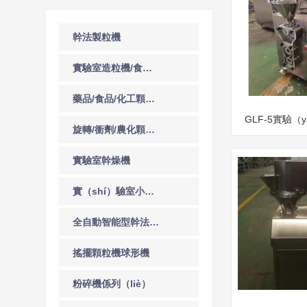
幹法製粒機
實驗室造粒機/食品/藥品/化工
藥品/食品/化工顆粒機
GLF-5實驗（
旋轉/衝劑/農化顆粒機
（zh
實驗室幹燥機
實（shí）驗室小型設（shè）備
全自動智能型幹法製粒機（jī）
搖擺顆粒機球形機
粉碎機係列（liè）