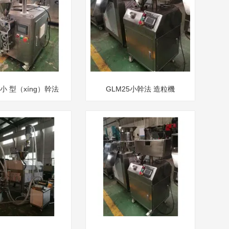
5小 型（xíng）幹法
GLM25小幹法 造粒機
製粒機